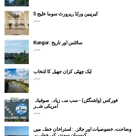
کیریبین ورلڈ ریزورٹ سوما خلیج 5
سفر
Kungur: سائٹس اور تاریخ
سفر
ایک چھٹی کزان جھیل کا انتخاب
سفر
فورکس (واشنگٹن) - سب سے زیادہ صوفیانہ
امریکی شہر
سفر
وضاحت، خصوصیات اور جائزہ: استراخان خطے میں
کیسپیان سمندر کی چھٹی پر