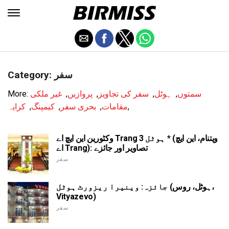
Category: سفر
سمتوں
,
ہوٹل
,
سفر کی تجاویز
,
پروازیں
,
غیر ملکی
More:
,
مقامات
,
بحری سفر
,
کیمپنگ
,
کرایہ
وکٹورین این ایچ اے Trang ہوٹل 3 * (ویتنام، این ایچ
اے Trang): تصاویر اور جائزے
سفر
جائزہ: وینیرا ریزورٹ ہوٹل (ہوٹل، روس،
Vityazevo)
سفر