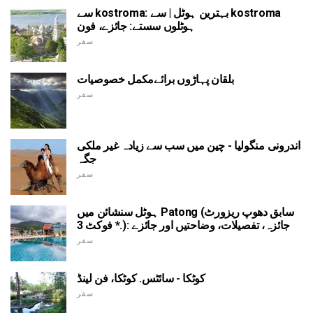
سے kostroma: بہترین ہوٹل | سے kostroma
ہوٹلوں سستے: جائزے، فون
سفر
بلقان پہاڑوں برائےمکمل خصوصیات
سفر
اندرونی منگولیا - چین میں سب سے زیادہ غیر ملکی
جگہ
سفر
ہوٹل سنشائن میں Patong (سابق دھوپ ریزورٹ
فوکٹ 3 *.): جائزہ، تفصیلات، وضاحتیں اور جائزے
سفر
کوٹکا - سائٹس. کوٹکا، فن لینڈ
سفر