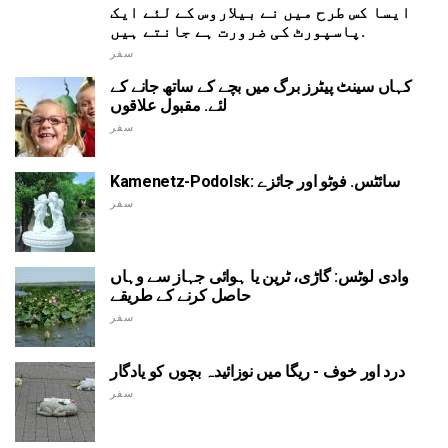
ایسا کس طرح میں نے بیلاروس کے لئے ایک
پاسپورٹ کی ضرورت ہے جانتے ہیں.
سفر
کہاں سینٹ پیٹرز برگ میں بچے کے ساتھ جانے کے
لئے. مقبول علاقوں
سفر
Kamenetz-Podolsk: سائٹس. فوٹو اور جائزے
سفر
وادی لوٹس: گاڑی، ٹرین یا ہوائی جہاز سے وہاں
حاصل کرنے کے طریقے
سفر
درد اور خوف - ریگا میں نوزائیدہ بچوں کو یادگار
سفر