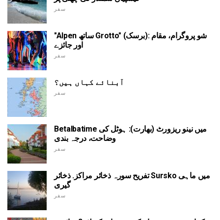
سفر
"Alpen ساتھ Grotto" (برسک): شو پروگرام، مقام
اور جائزے
سفر
آبنائے کہاں ہیں؟
سفر
Betalbatime میں نینو ریزورٹ (بھارت): ہوٹل کی
وضاحت، درجہ بندی
سفر
تفریح سورہ ذخائر مراکز. ذخائر Sursko میں ماہی
گیری
سفر