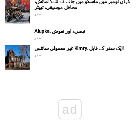
کہاں نومبر میں ماسکو میں جانے کے لئے؟ نمائش،
محافل موسیقی، تھیٹر
سفر
Alupka. تبصرے اور نقوش
سفر
غیر معمولی سائٹس Kimry. ایک سفر کے قابل!
سفر
ad