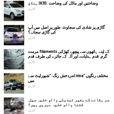
ہنڈئ IX35: وضاحتیں اور ماڈل کی وضاحت
کاریں
گاڑی پر شادی کی سجاوٹ. طور پر اصل میں آپ
کی گاڑی سجانے؟
کاریں
مرمت filaments کے اپنے ہاتھوں سے پیچھے کھڑکی
گرم: قدم ہدایات، اور آلہ کے جائزے کی طرف قدم
کاریں
اندردخش رنگ: "شیورلیٹ سے niva" مختلف رنگوں
میں
کاریں
سر ہٹانے کے بغیر تبدیلی والو خلیہ سیل.
کتنا والو خلیہ مہریں ہیں؟
کاریں