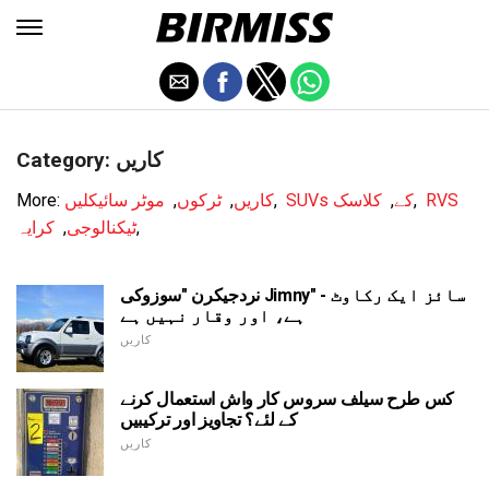
Category: کاریں
RVS
,
SUVs کے
,
کلاسک
,
کاریں
,
ٹرکوں
,
موٹر سائیکلیں
More:
,
ٹیکنالوجی
,
کرایہ
نردجیکرن "سوزوکی Jimny" - سائز ایک رکاوٹ
ہے، اور وقار نہیں ہے
کاریں
کس طرح سیلف سروس کار واش استعمال کرنے
کے لئے؟ تجاویز اور ترکیبیں
کاریں