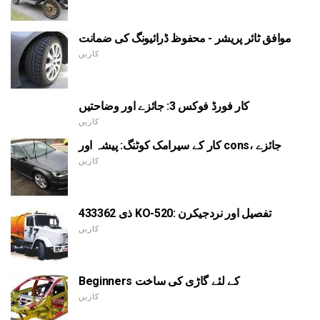
موافق ٹائر پریشر - محفوظ ڈرائیونگ کی ضمانت
کاریں
کار فورڈ فوکس 3: جائزے اور وضاحتیں
کاریں
کار کے سیرامک کوٹنگ: پیشہ اور cons، جائزے
کاریں
ذی 433362 KO-520: تفصیل اور نردجیکرن
کاریں
Beginners کے لئے گاڑی کی ساخت
کاریں