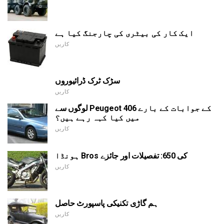
ایک کار کی بیٹری کی چارجنگ کیا ہے
کاریں
سڑک ٹرک ڈرائیوروں
کاریں
لوگوں سے Peugeot 406 کے جوابات کے بارے
میں کیا کہہ رہے ہیں؟
کاریں
ہونڈا Bros کی 650: تفصیلات اور جائزے
کاریں
ہم گاڑی تکنیکی پاسپورٹ حاصل
کاریں