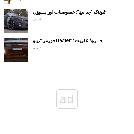
ٹیوننگ "چیا بیج": خصوصیات اور پہلوؤں
کاریں
فورمز "رینو Daster": آف روڈ عفریت
کاریں
ad