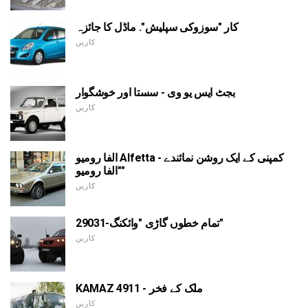
کار "سوزوکی سپلیش". ماڈل کا جائزہ
کاریں
بجٹ ایس یو وی - سستا اور خوشگوار
کاریں
الفا رومیو Alfetta - کمپنی کے ایک روشن نمائندے
"الفا رومیو"
کاریں
تمام خطوں گاڑی "وائکنگ-29031"
کاریں
KAMAZ 4911 - ملک کے فخر
کاریں