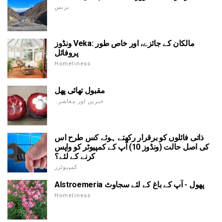
بزنس
ونڈوز Veka: مالکان کے جائزے، اور خاص طور
پروفائل
Homeliness
مقبول تھائی پھل
خبریں اور معاشرہ
ذاتی فائلوں کو برقرار رکھتے ہوئے کس طرح اس
کی اصل حالت (ونڈوز 10) آپ کے کمپیوٹر کو واپس
کرنے کے لئے؟
کمپیوٹرز
Alstroemeria پھول - آپ کے باغ کے لئے سجاوٹ
Homeliness