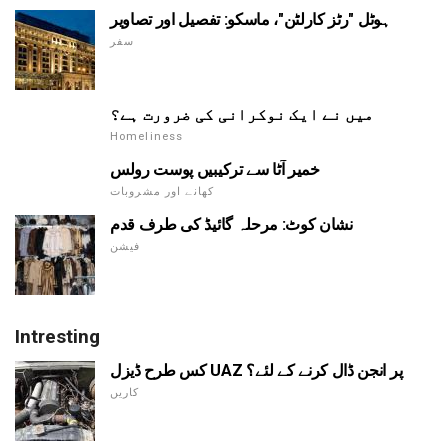
ہوٹل "رٹز کارلٹن"، ماسکو: تفصیل اور تصاویر
سفر
میں نے ایک نوکرانی کی ضرورت ہے؟
Homeliness
خمیر آٹا سے ترکیبیں پوست رولس
کھانے اور مشروبات
نشان کوٹ: مرحلہ گائیڈ کی طرف قدم
فیشن
Intresting
کس طرح ڈیزل UAZ پر انجن ڈال کرنے کے لئے؟
کاریں