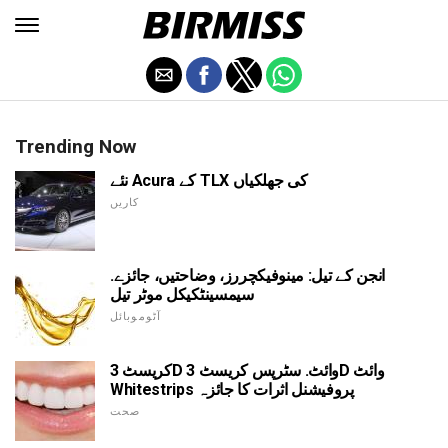
Trending Now
نئے Acura کے TLX کی جھلکیاں
کاریں
انجن کے تیل: مینوفیکچررز، وضاحتیں، جائزے.
سیمسینٹکیکل موٹر تیل
آٹوموبائل
کریسٹ 3D وائٹ. سٹرپس کریسٹ 3D وائٹ
Whitestrips پروفیشنل اثرات کا جائزہ
صحت