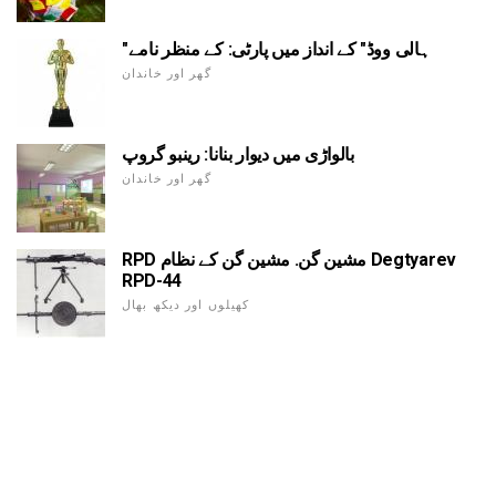
"ہالی ووڈ" کے انداز میں پارٹی: کے منظر نامے
گھر اور خاندان
بالواڑی میں دیوار بنانا: رینبو گروپ
گھر اور خاندان
RPD مشین گن. مشین گن کے نظام Degtyarev
RPD-44
کھیلوں اور دیکھ بھال