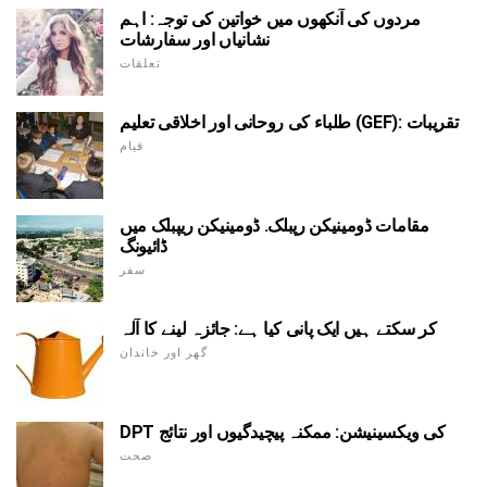
مردوں کی آنکھوں میں خواتین کی توجہ: اہم
نشانیاں اور سفارشات
تعلقات
طلباء کی روحانی اور اخلاقی تعلیم (GEF): تقریبات
قیام
مقامات ڈومینیکن رپبلک. ڈومینیکن ریپبلک میں
ڈائیونگ
سفر
کر سکتے ہیں ایک پانی کیا ہے: جائزہ لینے کا آلہ
گھر اور خاندان
DPT کی ویکسینیشن: ممکنہ پیچیدگیوں اور نتائج
صحت