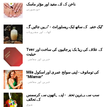
ناخن کے لئے مفید اور مؤثر ماسک.
خوبصورتی
ایک خفیہ کے ساتھ ایک ریسٹورانٹ - "نہیں جائیں گے"
کھانے اور مشروبات
Tver کے علاقے کی ریڈ بک: پرجاتیوں کی ساخت اور
حیثیت
خبریں اور معاشرہ
Mila کی تومانوف - اپنی سوانح عمری اور اسکول
"Milamar"
خبریں اور معاشرہ
سب سے بہترین تحفہ - اپنے ہاتھوں سے کرسمس
کے تحائف
شوق