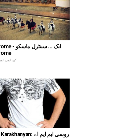
Hippodrome - ایک
rome
کھیلوں اور
GEORGI Karakhanyan: روس