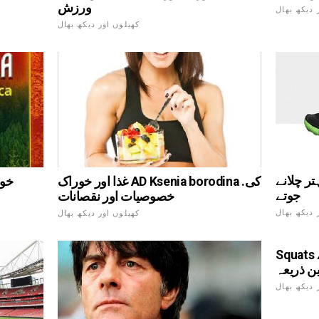
ورزش
 دیکھ بھال
کھیلوں اور دیکھ بھال
ر چلانے
غذا اور خوراک AD Ksenia borodina کی.
جوتے
خصوصیات اور نقصانات
 دیکھ بھال
کھیلوں اور دیکھ بھال
Squats کے - ٹانگیں مضبوط بنانے کے لئے
ین ذریعہ
 دیکھ بھال