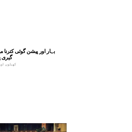
بہار اور پیشن گوئی کترنا 
گیری پ
کھیلوں اور