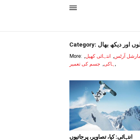
Cat: کھیلوں اور دیکھ بھال
ارشل آرٹس
,
انتہائی کھیل
,
More:
,
ہاکی
,
جسم کی تعمیر
انتہائی: کیا، تصاویر، پرجاتیوں