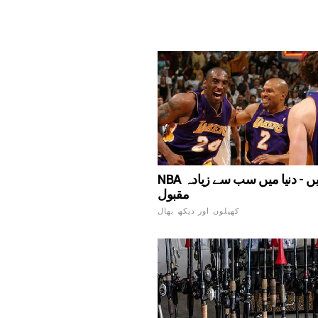
NBA ٹیمیں - دنیا میں سب سے زیادہ
مقبول
کھیلوں اور دیکھ بھال