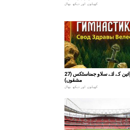
کھیلوں اور دیکھ بھال
خواتین کے لئے سلاو جمناسٹکس (27
مشقوں)
کھیلوں اور دیکھ بھال