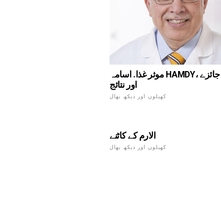
موثر غذا. اسامہ HAMDY، پنیر غذا: جائزے
اور نتائج
کھیلوں اور دیکھ بھال
الارم کے کاٹنے
کھیلوں اور دیکھ بھال