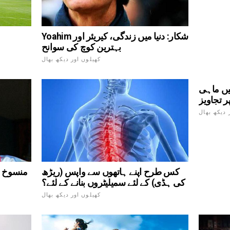
Yoahim شکار: دنیا میں زندگی، کیریئر اور
بہترین کوچ کی سوانح
کھیلوں اور دیکھ بھال
میں ماہی
ر تجاویز
 دیکھ بھال
کس طرح اپنے ہاتھوں سے واپس (ریڑھ
منسوخ م
کی ہڈی) کے لئے سمیلیٹروں بنانے کے لئے؟
کھیلوں اور دیکھ بھال