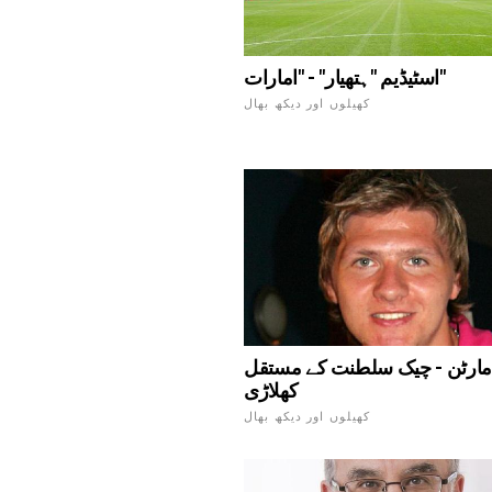
اسٹیڈیم "ہتھیار" - "امارات"
کھیلوں اور دیکھ بھال
ارٹن - چیک سلطنت کے مستقل
کھلاڑی
کھیلوں اور دیکھ بھال