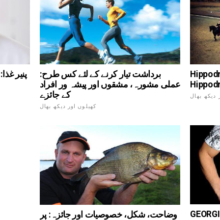
 ... سینٹرل ماسکو
برداشت تیار کرنے کے لئے کس طرح:
Hippod
عملی مشورہ، مشقوں اور پیشہ ور افراد
کے جائزے
 دیکھ بھال
کھیلوں اور دیکھ بھال
ی ایم ایم اے
وضاحت، شکل، خصوصیات اور جائزہ: پر