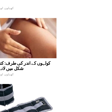
کھیلوں اور
کولہوں کے اندر کی طرف: کت
شکل میں لانے 
کھیلوں اور