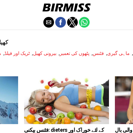
egory
,
ماہی گیری
,
فٹنس
,
پٹھوں کی تعمیر
,
بیرونی کھیل
,
ٹریک اور فیلڈ
,
م
الی بال
فٹنس بیکنی: dieters کے لئے خوراک اور