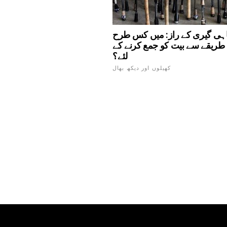
ہی گیری کے راز: میں کس طرح
ریقے سے بیت کو جمع کرنے کے
لئے؟
کھیلوں اور دیکھ بھال