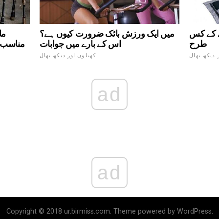
نے کے کس
میں ایک ورزش بائک ضرورت کیوں ہے؟
ما
طرح
اس کے بارے میں جوابات
مناسب ط
 دیکھ بھال
کھیلوں اور دیکھ بھال
ad
ad
Copyright © 2018 ur.birmiss.com. Theme powered by WordPress.