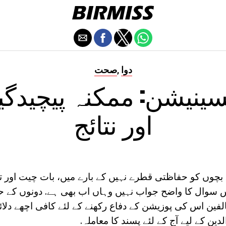
دوا
صحت
,
اور نتائج
ے بچوں کو حفاظتی قطرے نہیں کے بارے میں، بات چیت اور ت
اس سوال کا واضح جواب نہیں وہاں اب بھی ہے. دونوں کے ح
ین اس کی پوزیشن کے دفاع رکھنے کے لئے کافی اچھے دلائل
ن کے لیے آج کے لئے پسند کا معاملہ.