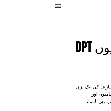
DPT کی ویکسینیشن: ممکنہ پیچیدگیوں
نازعہ کی ایک بڑی
امیوں اور
 ہیں. لہذا،