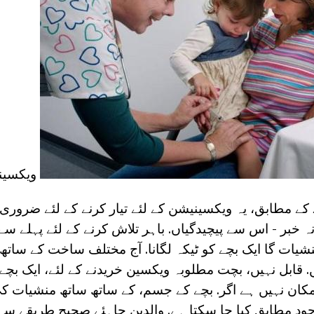
ویکسینی
کے مطابق، یہ ویکسینیشن کے لئے تیار کرنے کے لئے ضروری
ر ویکسین DTP، نہ خبر - اس سے پیچیدگیاں. باہر تلاش کرنے کے لئے پہل
یات گا ایک بچے کو ٹیکہ لگانا. آج مختلف ساخت کے سات
 قابل نہیں، بچت مطلوبہ ویکسین خریدنے کے لئے، ایک بچے
کان نہیں ہے اگر. بچے کے جسم، کے ساتھ ساتھ منشیات 
ود مطابق کیا جا سکتا ہے. والدین چاہئے صحیح طریقے سے 