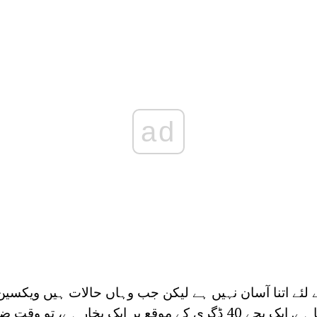
ad
بہت شدید ہو سکتا ہے. ایک بچے 40 ڈگری کے موقع پر ایک بخار ہے، 