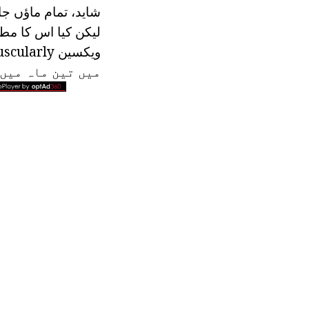
شاید، تمام ماؤں جا
میں تین ماہ میں،