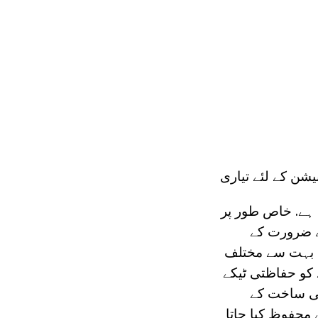
شن کے لئے تیاری
 ہے. خاص طور پر
ے سے ضرورت کے
ھ بہت سے مختلف
 کو حفاظتی ٹیکے
کی ساخت کے
محفوظ کیا جاتا