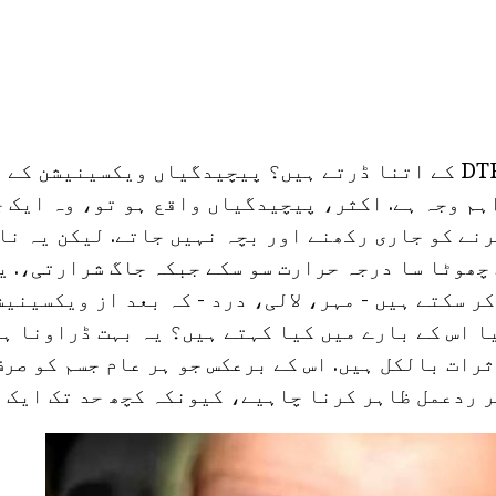
لیکن کیوں والدین DTP کے اتنا ڈرتے ہیں؟ پیچیدگیاں ویکسینیشن 
ہم وجہ ہے. اکثر، پیچیدگیاں واقع ہو تو، وہ ایک 
نے کو جاری رکھنے اور بچہ نہیں جاتے. لیکن یہ نا
چھوٹا سا درجہ حرارت سو سکے جبکہ جاگ شرارتی،. ی
ر سکتے ہیں - مہر، لالی، درد - کہ بعد از ویکسینیش
 اس کے بارے میں کیا کہتے ہیں؟ یہ بہت ڈراونا ہے
رات بالکل ہیں. اس کے برعکس جو ہر عام جسم کو صرف
 ردعمل ظاہر کرنا چاہیے، کیونکہ کچھ حد تک ایک ا