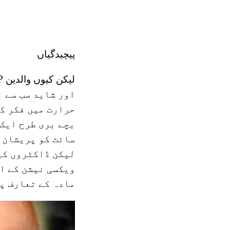
پیچیدگیاں
اور شاید سب سے ا
حرارت میں فکر کر
بچے بری طرح ایک 
سائٹ کو پریشان ک
لیکن ڈاکٹروں کیا
ویکسی نیشن کے اث
مادہ کے تعارف پر