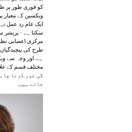
کو فوری طور پر ط
ویکسین کے معیار پ
سکتا ہے - پریشر س
مرکزی اعصابی نظا
ہے. اور وجہ سے وی
گی غور کرنا چاہ
جاتے ہیں.