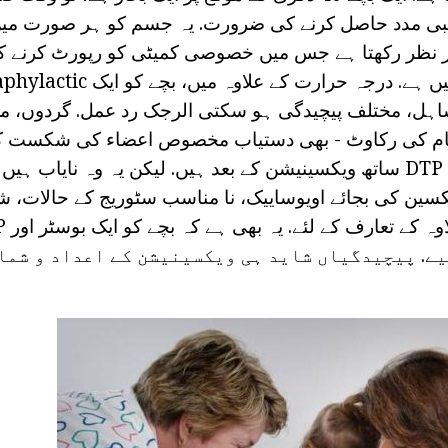
بی مدد حاصل کرنے کی ضرورت. یہ جسم کو ہر صورت میں
ر نظر رکھتا ہے جس میں خصوصی کمیٹی کو رپورٹ کرنے کے
اہل، مختلف پیچیدگی ہو سکتی الرجک رد عمل. گردوں، مع
م کی رکاوٹ - بھی دستیاب مخصوص اعضاء کی شکست کے
طرح کی پیچیدگیاں DTP ساتھ ویکسینیشن کے بعد ہیں. لیکن یہ وہ نایاب
کسین کی بجائے اویوساییک، نا مناسب سٹوریج کے حالات، ش
یے. پیچیدگیاں شاید ہی ویکسینیشن کے اعداد و شما