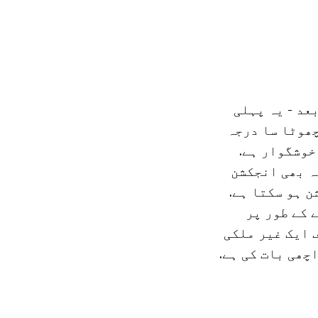
کے بعد - یہ پہلی
چھوٹا سا درجہ
خوشگوار ہے.
ہ بھی انجکشن
ن ہو سکتا ہے.
 کے طور پر
 ایک غیر ملکی
چھی بات کی ہے.