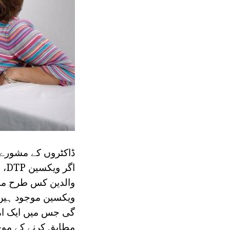
ڈاکٹروں کے مشورے 
اگ
والدین کس طرح منش
ویکسین موجود ہیں.
گی جس میں ایک ام
مطابق کرنے کے موج