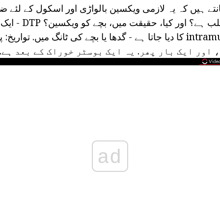
نتے ہیں کہ یہ لازمی ویکسین بالواڑی اور اسکول کے لئے ض
 اور ایک بار پھر. یہ ایک بوسٹر خوراک کے بعد ہے.
ad