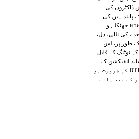
 ڈاکٹروں کی
 پابند ہیں کی
ایک عام رد عمل نہیں ہے. درجہ حرارت کے علاوہ میں، بچے کو ایک anaphylactic جھٹکا ہو
دے کی نالی، دل،
 طور پر، اس
 ہیں کہ نوٹنگ کے قابل
اید انفیکشن کے
مختلف قسم کے علاوہ کے تعارف کے لئے. یہ بھی ہے کہ بچے کو ایک بوسٹر اور DTP کی ضرورت ہو
ر کے بعد پائے