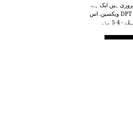
روری ہیں ایک ہے.
لیکن کیا اس کا مطلب ہے؟ اور کیا، حقیقت میں، بچے کو ویکسین؟ DTP - ایک DPT ویکسین. اس
ویکسین intramuscularly کا دیا جاتا ہے - گدھا یا بچے کی ٹانگ میں. تواریخ: پہلے - 4 5 ماہ