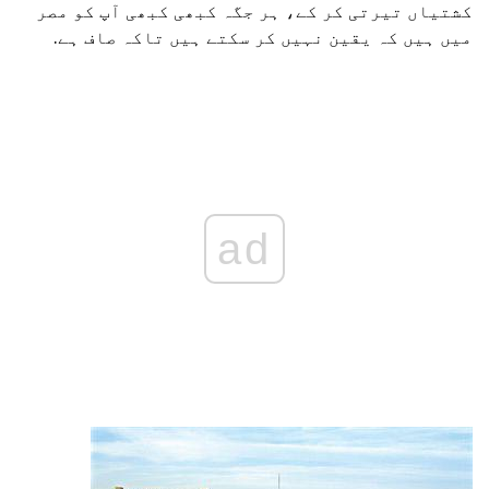
کشتیاں تیرتی کر کے، ہر جگہ کبھی کبھی آپ کو مصر
میں ہیں کہ یقین نہیں کر سکتے ہیں تاکہ صاف ہے.
ad