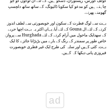
گولف کورس، ریستوران، ڈسکو ہیں. کے لئے ان لوگوں کو جو
چاہتے ہیں کو مدعو کیا سکوبا ڈائیونگ، کے ساتھ ساتھ دلچسپ
گھومنے پھرنے.
بہت سے لوگ فطرت کے سکون اور خوبصورتی سے لطف اندوز
کرنے کے لئے ال Gouna کے لئے آیا. یہاں اکثر یہ بہت اچھا حربے
کے سھدایک ماحول میں آرام کرنے کے لئے Hurghada سے پرواز.
خاص طور پر سمندر کے رنگ کے بارے میں بڑبڑانا جائزے کا ایک
بہت. کئی کہیں اور سایہ کی طرح ایک غیر فطری خوبصورت
فیروزی پانی دیکھا کہ کہیں.
ad