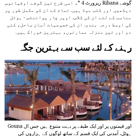
گوشے Rihana ریزورٹ 4 *، اسی طرح تین گوشے اوقیانوس
دیکھیں اور کلب میڈ ہیں. تمام کے ان کو مکمل طور پر
مناسب کے لئے ان کی کلاس. اوپر چار پوائنٹس - ہوٹل
کی اوسط درجہ بندی. ان کی خصوصیات آسان ساحل، کئی
دو اور تین منزلہ عمارتوں، بہترین خوراک ہیں.
رہنے کے لئے سب سے بہترین جگہ
اور قیمتوں پر اور ایک طبقے پر بہت متنوع ہیں جس ال Gouna
ہوٹل، آمدنی کی ایک قسم کے ساتھ لوگوں کے ہزاروں کی