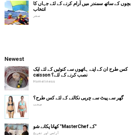
بچوں کے ساتھ سمندر میں آرام کرنے کے لئے جہاں کا
انتخاب
سفر
Newest
کس طرح ان کے اپنے ہاتھوں سے کنوئیں کے لئے ایک
caisson نصب کرنے کے لئے؟
Homeliness
گھر سے پیٹ سے چربی نکالنے کے لئے کس طرح؟
صحت
کھانا پکانے شو "MasterChef کے"
آرٹس اور تفریح