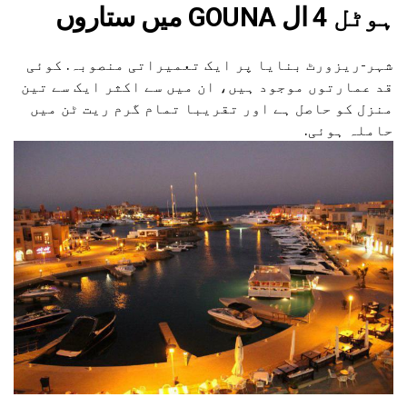
ہوٹل 4
ال GOUNA میں ستاروں
شہر-ریزورٹ بنایا پر ایک تعمیراتی منصوبہ. کوئی
قد عمارتوں موجود ہیں، ان میں سے اکثر ایک سے تین
منزل کو حاصل ہے اور تقریبا تمام گرم ریت ٹن میں
حاملہ ہوئی.