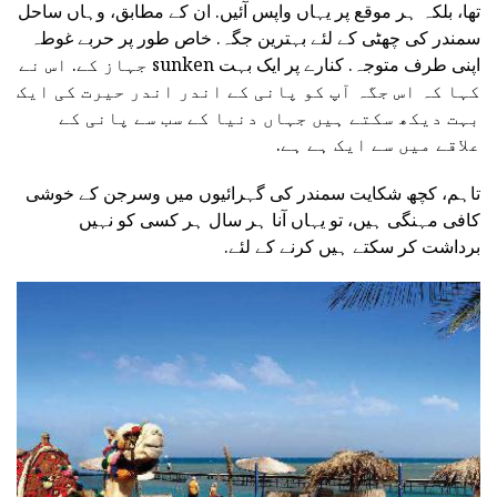
تھا، بلکہ ہر موقع پر یہاں واپس آئیں. ان کے مطابق، وہاں ساحل
سمندر کی چھٹی کے لئے بہترین جگہ. خاص طور پر حربے غوطہ
اپنی طرف متوجہ. کنارے پر ایک بہت sunken جہاز کے. اس نے
کہا کہ اس جگہ آپ کو پانی کے اندر اندر حیرت کی ایک
بہت دیکھ سکتے ہیں جہاں دنیا کے سب سے پانی کے
علاقے میں سے ایک ہے ہے.
تاہم، کچھ شکایت سمندر کی گہرائیوں میں وسرجن کے خوشی
کافی مہنگی ہیں، تو یہاں آنا ہر سال ہر کسی کو نہیں
برداشت کر سکتے ہیں کرنے کے لئے.