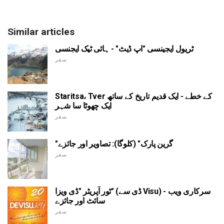
Similar articles
ٹریول ایجینسی "اپ ڈیٹ" - ہائی ٹیک ایجنسی
سفر
Staritsa، Tver کے خطے - ایک قدیم تاریخ کے ساتھ
ایک چھوٹا سا شہر
سفر
"گرین پارک" (کلوگا): تصاویر اور جائزے
سفر
ٹور آپریٹر "ڈی ویزا" (ڈی سے Visu) - سرکاری ویب
سائٹ اور جائزے
سفر