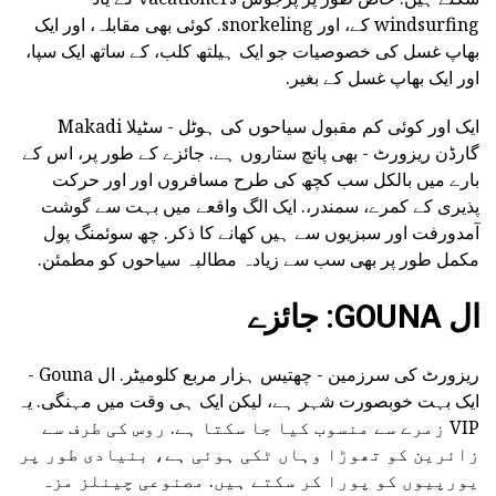
windsurfing کے، اور snorkeling. کوئی بھی مقابلہ، اور ایک
بھاپ غسل کی خصوصیات جو ایک ہیلتھ کلب، کے ساتھ ایک سپا،
اور ایک بھاپ غسل کے بغیر.
ایک اور کوئی کم مقبول سیاحوں کی ہوٹل - سٹیلا Makadi
گارڈن ریزورٹ - بھی پانچ ستاروں ہے. جائزے کے طور پر، اس کے
بارے میں بالکل سب کچھ کی طرح مسافروں اور اور حرکت
پذیری کے کمرے، سمندر،. ایک الگ واقعے میں بہت سے گوشت
آمدورفت اور سبزیوں سے ہیں کھانے کا ذکر. چھ سوئمنگ پول
مکمل طور پر بھی سب سے زیادہ مطالبہ سیاحوں کو مطمئن.
ال GOUNA: جائزے
ریزورٹ کی سرزمین - چھتیس ہزار مربع کلومیٹر. ال Gouna -
ایک بہت خوبصورت شہر ہے، لیکن ایک ہی وقت میں مہنگی. یہ
VIP زمرے سے منسوب کیا جا سکتا ہے. روس کی طرف سے
زائرین کو تھوڑا وہاں ٹکی ہوئی ہے، بنیادی طور پر
یورپیوں کو پورا کر سکتے ہیں. مصنوعی چینلز مزہ