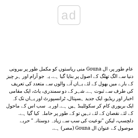
ad
عام طور پر، ال Gouna منی ریاستوں کو مکمل طور پر بیرونی
دنیا سے الگ تھلگ کے اصول پر بنایا گیا ہے. یہ جو آرام اور ہر چیز
کے بارے میں بھول کے لئے یہاں آنے والوں سے متعدد کی تعریف
کی طرف سے ثبوت ہے. شہر کے دو سمندری، یاٹ، ایک مقامی
اخبار اور ریڈیو، ایک جدید ہسپتال، ٹرانسپورٹ اور یہاں تک کہ
ایک بریوری کام کر سکوٹلیںڈ ہیں ہے. اور یہ سب اس کے ماحول
کے لئے نقصان کے لئے نہیں تو کے طور پر حاملہ کیا گیا ہے.
دلچسپ، لیکن "نوعیت کی سب سے زیادہ دوستانہ" حربے
موصول کے عنوان ال Gouna (مصر) ہے.