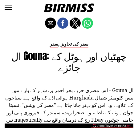
,
سفر کی تجاویز
سفر
ال Gouna: چھٹیاں اور ہوٹل کے
جائزے
ال Gouna - اس مصری حربے بحر احمر پر. شہر کے بارے میں
بیس کلومیٹر شمال Hurghada ہوائی اڈے کے واقع ہے. سیاحوں
کے علاوہ، وہ اس کو بہتر جانا جاتا ہے "مصر کی وینس". نسبتا
جوان ہونے کے ناطے، وہ صحرا ریت، سمندر کے فیروزی پانی اور
جامنی چوٹیوں Itbay رج کے درمیان واقع سے majestically تیر.