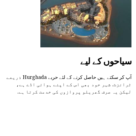
سیاحوں کے لیے
آپ کر سکتے ہیں حاصل کرنے کے لئے حربے Hurghada ذریعے
ٹرانزٹ. شہر خود بھی اس کے اپنے ہوائی اڈے ہے،
لیکن یہ صرف گھریلو پروازوں کی خدمت کرتا ہے.