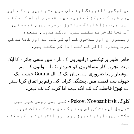
جن لوگوں ڈائیونگ اپنے آپ میں ختم نہیں ہے کے طور
پر، شہر کے مرکز کے ذریعے چہلقدمی، آرام کر سکتے
ہیں. بہت بڑا شاپنگ سینٹرز موجود ہیں، تو سستی،
آپ تحائف خرید سکتے ہیں. اس کے علاوہ، متعدد
ریستوران اور سلاخوں کے آپ کو کھانے اور کھانے کی
صرف پندرہ ڈالر کے لئے ادا کر سکتے ہیں.
خاص طور پر ٹیکسی ڈرائیوروں کے بارے میں منفی جائزے کا ایک
بہت. تجربہ کار مسافروں کو خبردار نئے آنے والوں کہ ہم
ہوشیار رہنا ضروری ہے: یہاں تک کہ ال Gouna جیسے ایک
چھوٹے سے قصبے میں، پیشگی کرایہ کی رقم پر اتفاق کرنا بہتر
ہے تھوڑا فاصلے کے لئے ایک بہت ادا کرنے کے لئے نہیں.
کلوگا، Pskov، Novossibirsk - کسی بھی روسی شہر میں
ٹریول ایجنٹ کی اس چھٹی کے دن جنت کے ٹکٹ خرید
سکتے ہیں. آرڈر نمبرز ہو، اور انٹرنیٹ پر کر سکتے
ہیں.