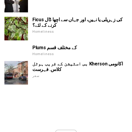
Ficus کی زہریلی یا نہیں، اور جہاں سے اچھا ڈال
کرنے کے لئے؟
Homeliness
Plums کے مختلف قسم
Homeliness
بس اسٹیشن کے قریب ہوٹل Kherson اکانومی
کلاس. فہرست
سفر