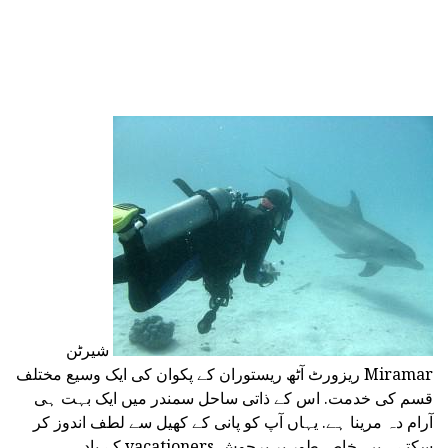
شیرٹن
Miramar ریزورٹ آٹھ ریستوران کے پکوان کی ایک وسیع مختلف
قسم کی خدمت. اس کے ذاتی ساحل سمندر میں ایک بہت ہی
آرام دہ مرینا ہے. یہاں آپ کو پانی کے کھیل سے لطف اندوز کر
سکتے ہیں. خاص طور پر پرجوش vacationers کے یاد