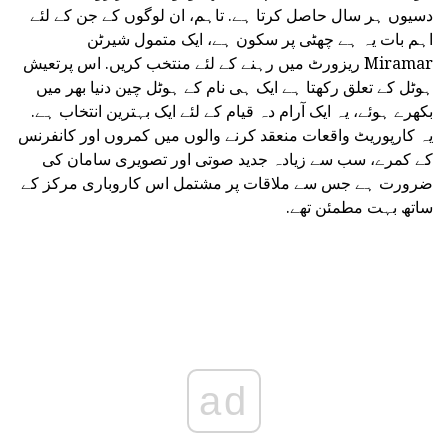
دسیوں ہر سال حاصل کرتا ہے. تاہم، ان لوگوں کے جن کے لئے
اہم بات یہ ہے چھٹی پر سکون ہے، ایک متمول شیرٹن
Miramar ریزورٹ میں رہنے کے لئے منتخب کریں. اس پرتعیش
ہوٹل کے تعلق رکھتا ہے ایک ہی نام کے ہوٹل چین دنیا بھر میں
بکھرے ہوئے، یہ ایک آرام دہ قیام کے لئے ایک بہترین انتخاب ہے.
یہ کارپوریٹ واقعات منعقد کرنے والوں میں کمروں اور کانفرنس
کے کمرے، سب سے زیادہ جدید صوتی اور تصویری سامان کی
ضرورت ہے جس سے ملاقات پر مشتمل اس کاروباری مرکز کے
ساتھ بہت مطمئن تھے.
ad