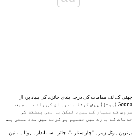
چھٹی کے لئے مقامات کی درجہ بندی جائزے کی بنیاد پر، ال
Gouna (ہوٹل) پیش کرتا ہے. یہ ان کی رائے نہ صرف
سروس کے معیار کے ہیں، لیکن یہ بھی پیشکش کی
خدمات کے بارے میں تفہیم ہو کرنے میں مدد ملتی ہے.
بہترین ہوٹل زمرہ "چار ستارے"، جائزے سے اندازہ ہوتا ہے تین