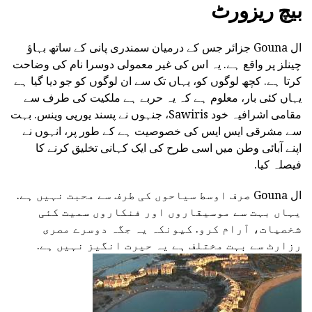
بیچ ریزورٹ
ال Gouna جزائر جس کے درمیان سمندری پانی کے ساتھ بہاؤ
چینلز پر واقع ہے. یہ اس کی غیر معمولی دوسرا نام کی وضاحت
کرتا ہے. کچھ لوگوں کو، یہاں تک سے ان لوگوں کو جو دیا گیا ہے
یہاں کئی بار، معلوم ہے کہ یہ حربے ہے ملکیت کی طرف سے
مقامی اشرافیہ خود Sawiris، جنہوں نے پسند یورپی وینس. بہت
سے مشرقی ایس ایس کی خصوصیت ہے کے طور پر، انہوں نے
اپنے آبائی وطن میں اسی طرح کی ایک کہانی تخلیق کرنے کا
فیصلہ کیا.
ال Gouna صرف اوسط سیاحوں کی طرف سے محبت نہیں ہے.
یہاں بہت سے موسیقاروں اور فنکاروں سمیت کئی
شخصیات، آرام کرو. کیونکہ یہ جگہ دوسرے مصری
رزارٹ سے بہت مختلف ہے یہ حیرت انگیز نہیں ہے.