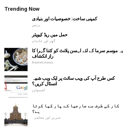
Trending Now
کمپنی ساخت: خصوصیات اور بنیادی
بزنس
حمل میں ریڈ کیویئر
گھر اور خاندان
یہ موسم سرما کے لئے لہسن پلانٹ کو کتنا گہرا کا
راز انکشاف
Homeliness
کس طرح آپ کی ویب سائٹ پر ایک ویب شبیہ
انسٹال کریں؟
کمپیوٹرز
کار کی طرف سے جارجیا کے پار کیا کرتا
ہے؟
خبریں اور معاشرہ