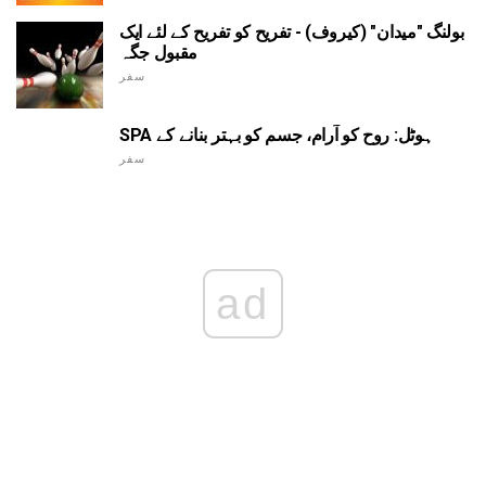
بولنگ "میدان" (کیروف) - تفریح کو تفریح کے لئے ایک
مقبول جگہ
سفر
SPA ہوٹل: روح کو آرام، جسم کو بہتر بنانے کے
سفر
ad