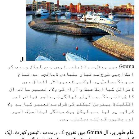
ال
Gouna میں ہوٹل بہت زیادہ نہیں ہے، لیکن وہ سب کو
ایک اچھی طرح سے تیار بنیادی ڈھانچہ ہے. تمام
حربے کے ساحل پر ایک ہی تعمیراتی انداز میں
ڈیزائن کیا ایک عیش و آرام کی ولا، تعمیر ساتھ. ان
کا کہنا ہے کہ وہ تیار کیا گیا ہے اور فرانس اور
انگلینڈ بہترین ٹیکٹس کی طرف سے تعمیر کیا ہے. ولا
کرایہ پر لیا ہے، لیکن بہت مہنگی لہذا صرف امیر
اور مشہور کے لئے دستیاب ہیں.
عام طور پر، ال Gouna میں تفریح کے بہت سے ٹینس کورٹ، ایک