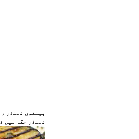
بینکوں ٹھنڈی رو
ٹھنڈی جگہ میں ذخ