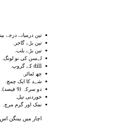
تین درمیانے درجے بین
تین بڑے گاجر.
تین بڑے بلب.
لہسن کی نو لونگ.
dill کے گروپ.
چھ ٹماٹر.
شہد کا ایک چمچ.
دو سرکہ (9 فیصد).
خوردنی تیل.
نمک اور گرم مرچ.
اچار میں بینگن اس 