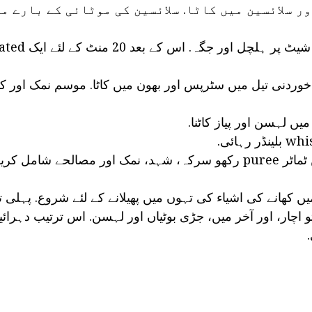
ر سلائسین میں کاٹا. سلائسین کی موٹائی کے بارے م
 خوردنی تیل میں سٹرپس اور بھون میں کاٹا. موسم نمک اور ک
یں لہسن اور پیاز کاٹنا.
ایک saucepan میں ٹماٹر puree رکھو سرکہ، شہد، نمک اور مصالحے شامل
ن میں کھانے کی اشیاء کی تہوں میں پھیلانے کے لئے شروع. پہلی 
تو اچار، اور آخر میں، جڑی بوٹیاں اور لہسن. اس ترتیب دہرا