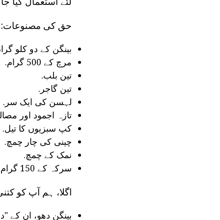
لئے استعمال کیا جا 
حق کی مصنوعات:
بینگن کے دو کلو گرام
مرچ کے 500 گرام.
تین بلب.
تین گاجر.
لہسن کی ایک سر.
تازہ اجمود اور مصال
کپ سبزیوں کا تیل.
چینی کی چار چمچ.
نمک کے چمچ.
سرکہ کے 150 گرام.
اگلا، ہم آپ کو کتنی
بینگن دھو، ان کے "دم