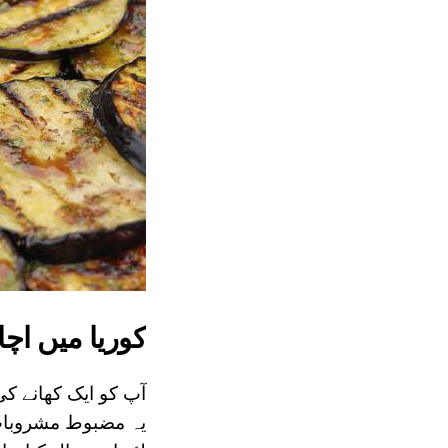
کوریا میں اچ
یہ مضبوط مشروبات ک