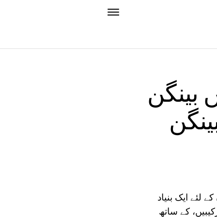
 بینگن
ینگن
ے لئے ایک بنیاد
یبیں، کے ساتھ