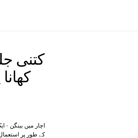
کتنی جل
کھانا
اچار میں بینگن - ای
کے طور پر استعمال