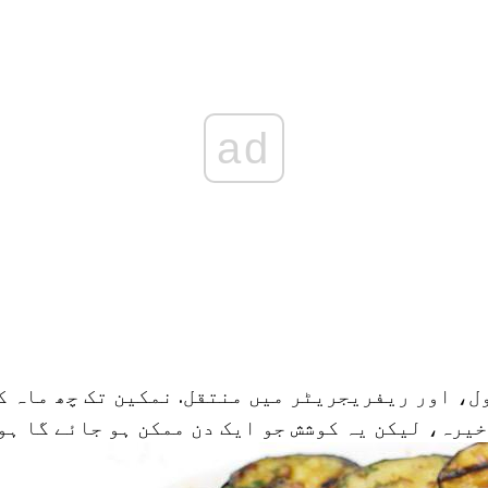
ad
ل، اور ریفریجریٹر میں منتقل. نمکین تک چھ ماہ ک
یرہ، لیکن یہ کوشش جو ایک دن ممکن ہو جائے گا ہو 