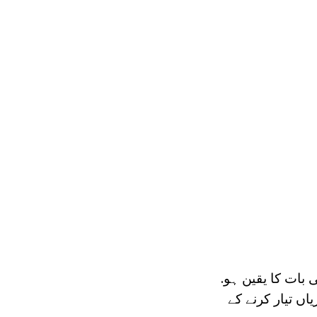
ن کھانا پکانا کرنے کی بات کا یقین ہو.
ں تیار کرنے کے