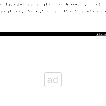
 پڑھیں اور صحیح طریقے سے ان تمام مراحل دہرانے 
ات سے تجاوز کرے گا، اور آپ کی کوششوں کے بارے م
ad