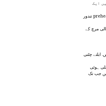
یں ایک
Billets نمک، بیکنگ شیٹ پر ہلچل اور جگہ. اس کے بعد 20 منٹ کے لئے ایک preheated تندور
الی مرچ کے
 کریں. ابلتے چٹنی
تلی ہوئی
ئیں جب تک