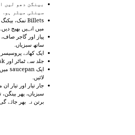
بینگن دھو لیں او
سینٹی میٹر ہو.
میں انہیں بھیج دیں.
پیاز اور گاجر صاف،
ساتھ سبزیاں.
ایک کھانے پروسیسر م
جلد سے ٹماٹر اور whisk بلینڈر رہائی.
لائیں.
جار تیار اور تیار ا
سبزیاں، پھر بینگن، 
برتن نہ بھر جائے گی.