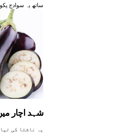
ساتھ یہ سوادج پکوا
شہد اچار میں
یہ ناشتا کی تیار