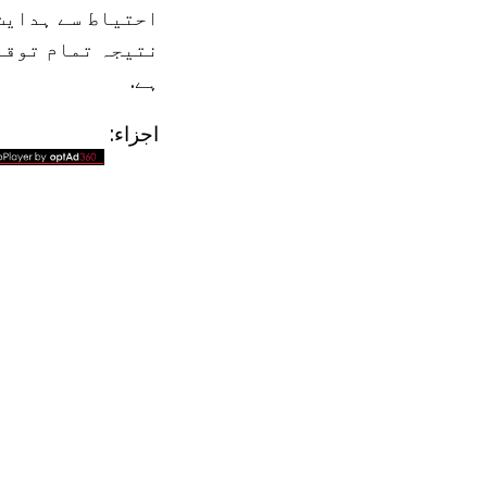
احتیاط سے ہدایت
نتیجہ تمام توقع
ہے.
اجزاء: