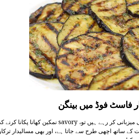
ار فاسٹ فوڈ میں بینگن
آپ کو ایک کھانے کی میزبانی کر رہے ہیں تو، savory نمکی
ے ساتھ اچھی طرح سے جاتا ہے، اور بھی مسالیدار ترکاریا