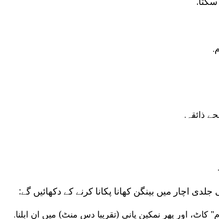
سکتا.
.
حے ذائقہ.
 جلدی اچار میں بینگن کھانا پکانا کرنے کے دکھائیں گے:
" کاٹ، اور پھر نمکین پانی (تقریبا دس منٹ) میں ان ابلنا.